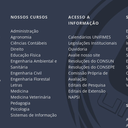
NOSSOS CURSOS
ACESSO A
INFORMAÇÃO
Administração
E
e
Agronomia
Calendários UNIFIMES
S
Ciências Contábeis
Legislações Institucionais
I
Direito
Ouvidoria
E
Educação Física
Avalie nosso site
S
Engenharia Ambiental e
Resoluções do CONSUN
Sanitária
Resoluções do CONSEPE
Engenharia Civil
Comissão Própria de
C
Engenharia Florestal
Avaliação
P
Letras
Editais de Pesquisa
V
Medicina
Editais de Extensão
Medicina Veterinária
NAPSI
Pedagogia
Psicologia
Sistemas de Informação
A