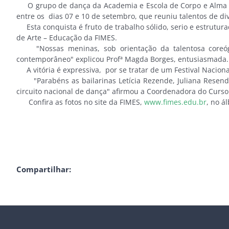
O grupo de dança da Academia e Escola de Corpo e Alma volt
entre os dias 07 e 10 de setembro, que reuniu talentos de div
Esta conquista é fruto de trabalho sólido, serio e estrutura
de Arte – Educação da FIMES.
"Nossas meninas, sob orientação da talentosa coreógra
contemporâneo" explicou Profª Magda Borges, entusiasmada.
A vitória é expressiva, por se tratar de um Festival Nacional
"Parabéns as bailarinas Letícia Rezende, Juliana Resende 
circuito nacional de dança" afirmou a Coordenadora do Curso A
Confira as fotos no site da FIMES,
www.fimes.edu.br
, no á
Compartilhar: