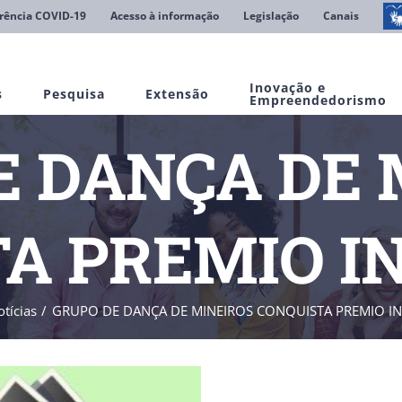
rência COVID-19
Acesso à informação
Legislação
Canais
Inovação e
s
Pesquisa
Extensão
Empreendedorismo
E DANÇA DE 
A PREMIO I
tícias
GRUPO DE DANÇA DE MINEIROS CONQUISTA PREMIO IN