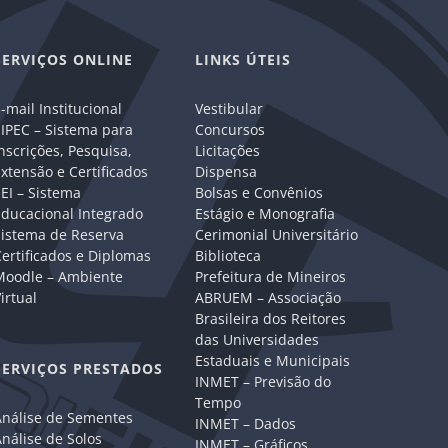
SERVIÇOS ONLINE
LINKS ÚTEIS
-mail Institucional
Vestibular
IPEC – Sistema para
Concursos
nscrições, Pesquisa,
Licitações
xtensão e Certificados
Dispensa
EI – Sistema
Bolsas e Convênios
Educacional Integrado
Estágio e Monografia
Sistema de Reserva
Cerimonial Universitário
ertificados e Diplomas
Biblioteca
Moodle – Ambiente
Prefeitura de Mineiros
irtual
ABRUEM – Associação
Brasileira dos Reitores
das Universidades
Estaduais e Municipais
SERVIÇOS PRESTADOS
INMET – Previsão do
Tempo
Análise de Sementes
INMET – Dados
nálise de Solos
INMET – Gráficos