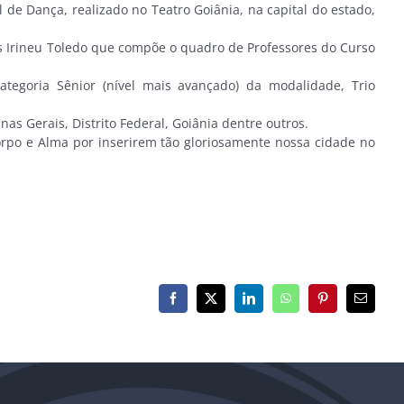
e Dança, realizado no Teatro Goiânia, na capital do estado,
ges Irineu Toledo que compõe o quadro de Professores do Curso
goria Sênior (nível mais avançado) da modalidade, Trio
as Gerais, Distrito Federal, Goiânia dentre outros.
rpo e Alma por inserirem tão gloriosamente nossa cidade no
Facebook
X
LinkedIn
WhatsApp
Pinterest
E-
mail