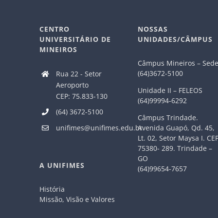
CENTRO
NOSSAS
UNIVERSITÁRIO DE
UNIDADES/CÂMPUS
MINEIROS
Câmpus Mineiros – Sed
(64)3672-5100
Rua 22 - Setor
Aeroporto
Unidade II – FELEOS
CEP: 75.833-130
(64)99994-6292
(64) 3672-5100
Câmpus Trindade.
Avenida Guapó, Qd. 45,
unifimes@unifimes.edu.br
Lt. 02, Setor Maysa I. CE
75380- 289. Trindade –
GO
A UNIFIMES
(64)99654-7657
História
Missão, Visão e Valores