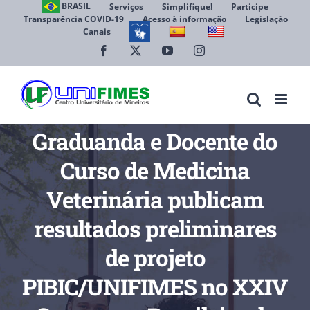
Ir
BRASIL
Serviços
Simplifique!
Participe
Transparência COVID-19
Acesso à informação
Legislação
para
Canais
Abrir 
o
conteúdo
Facebook
X
YouTube
Instagram
Graduanda e Docente do
Curso de Medicina
Veterinária publicam
resultados preliminares
de projeto
PIBIC/UNIFIMES no XXIV