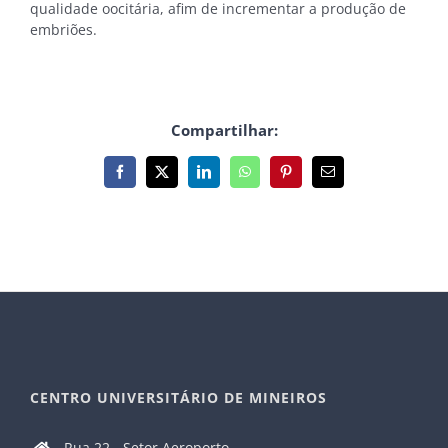
qualidade oocitária, afim de incrementar a produção de
embriões.
Compartilhar:
Facebook
X
LinkedIn
WhatsApp
Pinterest
E-
mail
CENTRO UNIVERSITÁRIO DE MINEIROS
Rua 22 - Setor Aeroporto