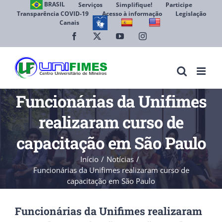
Ir
BRASIL
Serviços
Simplifique!
Participe
Transparência COVID-19
Acesso à informação
Legislação
para
Canais
Abrir 
o
conteúdo
Facebook
X
YouTube
Instagram
Funcionárias da Unifimes
realizaram curso de
capacitação em São Paulo
Início
Notícias
Funcionárias da Unifimes realizaram curso de
capacitação em São Paulo
Funcionárias da Unifimes realizaram