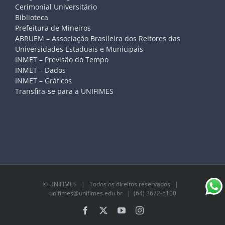
Cerimonial Universitário
Biblioteca
Prefeitura de Mineiros
ABRUEM – Associação Brasileira dos Reitores das
Universidades Estaduais e Municipais
INMET – Previsão do Tempo
INMET – Dados
INMET – Gráficos
Transfira-se para a UNIFIMES
©
UNIFIMES
| Todos os direitos reservados |
unifimes@unifimes.edu.br
| (64) 3672-5100
Facebook
X
YouTube
Instagram