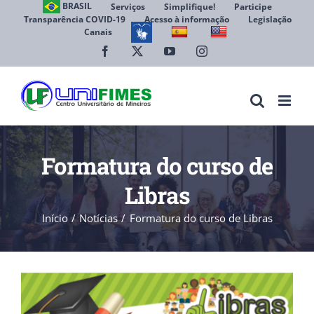
Ir
BRASIL
Serviços
Simplifique!
Participe
Transparência COVID-19
Acesso à informação
Legislação
para
Canais
Abrir 
o
conteúdo
Facebook
X
YouTube
Instagram
Formatura do curso de
Libras
Início
Notícias
Formatura do curso de Libras
View
Larger
Image