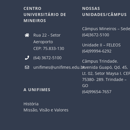
CENTRO
NOSSAS
UNIVERSITÁRIO DE
UNIDADES/CÂMPUS
MINEIROS
Câmpus Mineiros – Sed
(64)3672-5100
Rua 22 - Setor
Aeroporto
Unidade II – FELEOS
CEP: 75.833-130
(64)99994-6292
(64) 3672-5100
Câmpus Trindade.
Avenida Guapó, Qd. 45,
unifimes@unifimes.edu.br
Lt. 02, Setor Maysa I. CE
75380- 289. Trindade –
GO
A UNIFIMES
(64)99654-7657
História
Missão, Visão e Valores