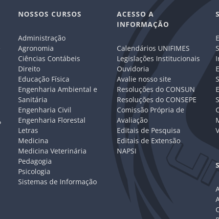
NOSSOS CURSOS
ACESSO A
INFORMAÇÃO
Administração
E
e
Agronomia
Calendários UNIFIMES
S
Ciências Contábeis
Legislações Institucionais
I
Direito
Ouvidoria
E
Educação Física
Avalie nosso site
S
Engenharia Ambiental e
Resoluções do CONSUN
Sanitária
Resoluções do CONSEPE
Engenharia Civil
Comissão Própria de
C
Engenharia Florestal
Avaliação
P
Letras
Editais de Pesquisa
V
Medicina
Editais de Extensão
Medicina Veterinária
NAPSI
Pedagogia
Psicologia
Sistemas de Informação
A
C