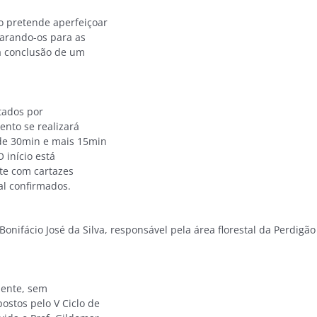
ão pretende aperfeiçoar
parando-os para as
a conclusão de um
tados por
ento se realizará
 de 30min e mais 15min
 início está
te com cartazes
al confirmados.
nifácio José da Silva, responsável pela área florestal da Perdigão
mente, sem
stos pelo V Ciclo de