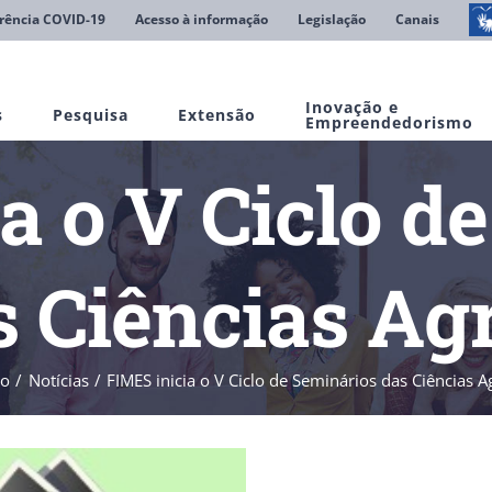
rência COVID-19
Acesso à informação
Legislação
Canais
Inovação e
s
Pesquisa
Extensão
Empreendedorismo
a o V Ciclo d
s Ciências Agr
io
Notícias
FIMES inicia o V Ciclo de Seminários das Ciências A