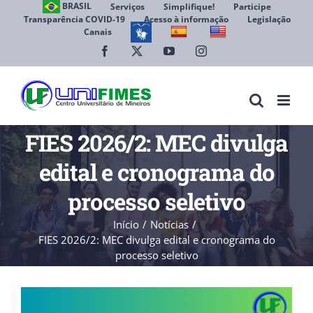
Ir
BRASIL
Serviços
Simplifique!
Participe
Transparência COVID-19
Acesso à informação
Legislação
para
Canais
Abrir 
o
conteúdo
Facebook
X
YouTube
Instagram
FIES 2026/2: MEC divulga
edital e cronograma do
processo seletivo
Início
Notícias
FIES 2026/2: MEC divulga edital e cronograma do
processo seletivo
View
Larger