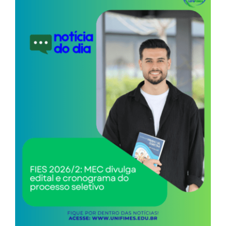
Image