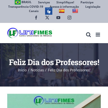
Ir
BRASIL
Serviços
Simplifique!
Participe
Transparência COVID-19
Acesso à informação
Legislação
para
Canais
Abrir 
o
conteúdo
Facebook
X
YouTube
Instagram
Feliz Dia dos Professores!
Início
Notícias
Feliz Dia dos Professores!
View
Larger
Image