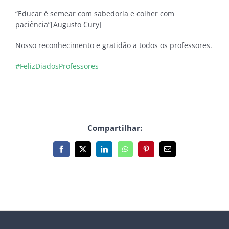
“Educar é semear com sabedoria e colher com
paciência”[Augusto Cury]
Nosso reconhecimento e gratidão a todos os professores.
#FelizDiadosProfessores
Compartilhar:
Facebook
X
LinkedIn
WhatsApp
Pinterest
E-
mail