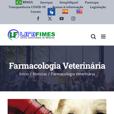
Ir
BRASIL
Serviços
Simplifique!
Participe
Transparência COVID-19
Acesso à informação
Legislação
para
Canais
Abrir 
o
conteúdo
Facebook
X
YouTube
Instagram
Farmacologia Veterinária
Início
Notícias
Farmacologia Veterinária
View
Larger
Image