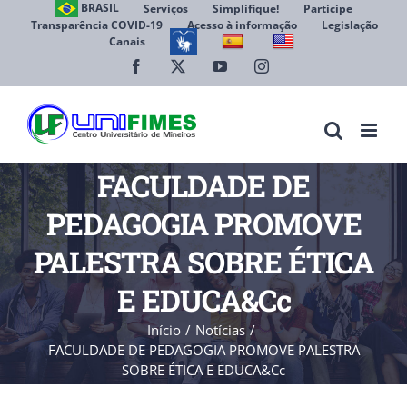
Ir
BRASIL
Serviços
Simplifique!
Participe
Transparência COVID-19
Acesso à informação
Legislação
para
Canais
Abrir 
o
conteúdo
Facebook
X
YouTube
Instagram
FACULDADE DE
PEDAGOGIA PROMOVE
PALESTRA SOBRE ÉTICA
E EDUCA&Cc
Início
Notícias
FACULDADE DE PEDAGOGIA PROMOVE PALESTRA
SOBRE ÉTICA E EDUCA&Cc