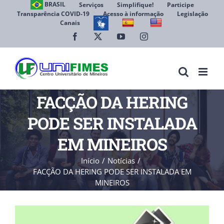
Ir
BRASIL
Serviços
Simplifique!
Participe
Transparência COVID-19
Acesso à informação
Legislação
para
Canais
Abrir 
o
conteúdo
Facebook
X
YouTube
Instagram
FACÇÃO DA HERING
PODE SER INSTALADA
EM MINEIROS
Início
Notícias
FACÇÃO DA HERING PODE SER INSTALADA EM
MINEIROS
View
Larger