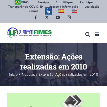
Ir
BRASIL
Serviços
Simplifique!
Participe
Transparência COVID-19
Acesso à informação
Legislação
para
Canais
Abrir 
o
conteúdo
Facebook
X
YouTube
Instagram
Extensão: Ações
realizadas em 2010
Início
Notícias
Extensão: Ações realizadas em 2010
View
Larger
Image