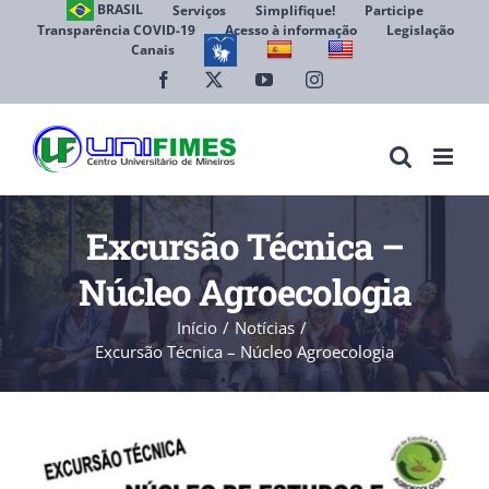
Ir
BRASIL
Serviços
Simplifique!
Participe
Transparência COVID-19
Acesso à informação
Legislação
para
Canais
Abrir 
o
conteúdo
Facebook
X
YouTube
Instagram
Excursão Técnica –
Núcleo Agroecologia
Início
Notícias
Excursão Técnica – Núcleo Agroecologia
View
Larger
Image