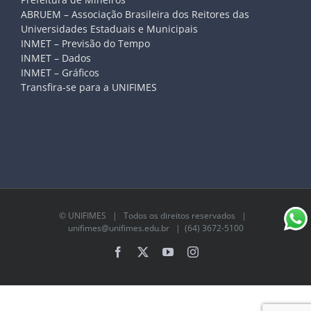
ABRUEM – Associação Brasileira dos Reitores das
Universidades Estaduais e Municipais
INMET – Previsão do Tempo
INMET – Dados
INMET – Gráficos
Transfira-se para a UNIFIMES
©
UNIFIMES
| Todos os direitos reservados |
unifimes@unifimes.edu.br
| (64) 3672-5100
Facebook
X
YouTube
Instagram