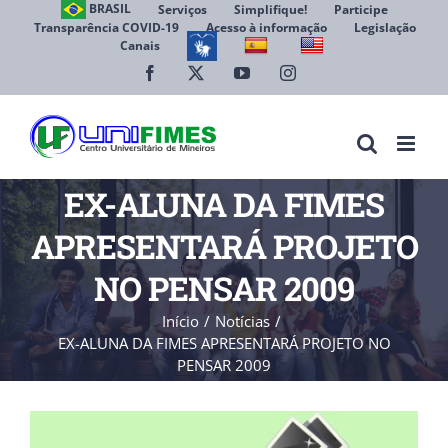
Ir
BRASIL
Serviços
Simplifique!
Participe
Transparência COVID-19
Acesso à informação
Legislação
para
Canais
Abrir 
o
conteúdo
Facebook
X
YouTube
Instagram
EX-ALUNA DA FIMES
APRESENTARÁ PROJETO
NO PENSAR 2009
Início
Notícias
EX-ALUNA DA FIMES APRESENTARÁ PROJETO NO
PENSAR 2009
View
Larger