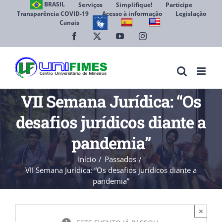
Ir
BRASIL
Serviços
Simplifique!
Participe
Transparência COVID-19
Acesso à informação
Legislação
para
Canais
Abrir 
o
conteúdo
Facebook
X
YouTube
Instagram
VII Semana Jurídica: “Os
desafios jurídicos diante a
pandemia”
Início
Passados
VII Semana Jurídica: “Os desafios jurídicos diante a
pandemia”
×