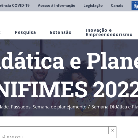
rência COVID-19
Acesso à informação
Legislação
Canais
Inovação e
s
Pesquisa
Extensão
Empreendedorismo
dática e Plan
NIFIMES 2022
dade
Passados
Semana de planejamento
Semana Didática e P
×
 JÁ PASSOU.