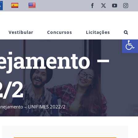
Facebook
X
YouTube
Inst
Vestibular
Concursos
Licitações
Abrir 
ejamento –
/2
lanejamento – UNIFIMES 2022/2