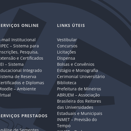
SERVIÇOS ONLINE
LINKS ÚTEIS
-mail Institucional
Vestibular
IPEC – Sistema para
Concursos
nscrições, Pesquisa,
Licitações
xtensão e Certificados
Dispensa
EI – Sistema
Bolsas e Convênios
Educacional Integrado
Estágio e Monografia
Sistema de Reserva
Cerimonial Universitário
ertificados e Diplomas
Biblioteca
Moodle – Ambiente
Prefeitura de Mineiros
irtual
ABRUEM – Associação
Brasileira dos Reitores
das Universidades
Estaduais e Municipais
SERVIÇOS PRESTADOS
INMET – Previsão do
Tempo
Análise de Sementes