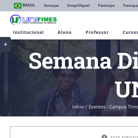
Ir
BRASIL
Serviços
Simplifique!
Participe
Transpa
para
o
conteúdo
Institucional
Aluno
Professor
Curso
Toggle
Sliding
Semana Di
Bar
Area
U
Início
Eventos - Campus Trin
ESTE EVENTO