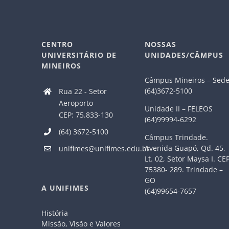
CENTRO
NOSSAS
UNIVERSITÁRIO DE
UNIDADES/CÂMPUS
MINEIROS
Câmpus Mineiros – Sed
(64)3672-5100
Rua 22 - Setor
Aeroporto
Unidade II – FELEOS
CEP: 75.833-130
(64)99994-6292
(64) 3672-5100
Câmpus Trindade.
Avenida Guapó, Qd. 45,
unifimes@unifimes.edu.br
Lt. 02, Setor Maysa I. CE
75380- 289. Trindade –
GO
A UNIFIMES
(64)99654-7657
História
Missão, Visão e Valores