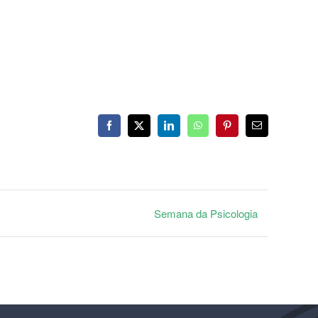
Facebook
X
LinkedIn
WhatsApp
Pinterest
E-
mail
Semana da Psicologia