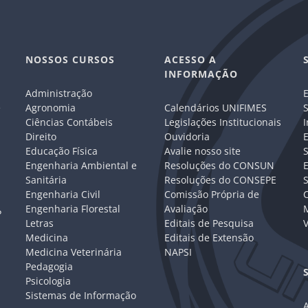
NOSSOS CURSOS
ACESSO A
INFORMAÇÃO
Administração
E
e
Agronomia
Calendários UNIFIMES
S
Ciências Contábeis
Legislações Institucionais
I
Direito
Ouvidoria
E
Educação Física
Avalie nosso site
S
Engenharia Ambiental e
Resoluções do CONSUN
Sanitária
Resoluções do CONSEPE
Engenharia Civil
Comissão Própria de
C
Engenharia Florestal
Avaliação
P
Letras
Editais de Pesquisa
V
Medicina
Editais de Extensão
Medicina Veterinária
NAPSI
Pedagogia
Psicologia
Sistemas de Informação