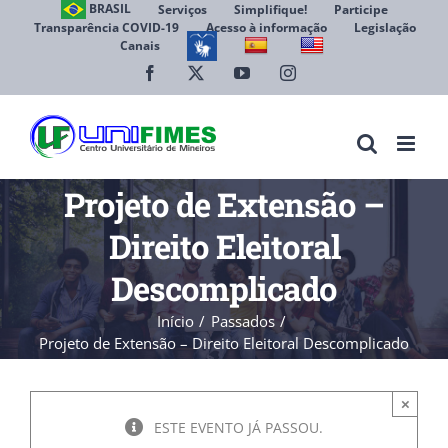
Ir
BRASIL
Serviços
Simplifique!
Participe
Transparência COVID-19
Acesso à informação
Legislação
para
Canais
Abrir 
o
conteúdo
Facebook
X
YouTube
Instagram
Projeto de Extensão –
Direito Eleitoral
Descomplicado
Início
Passados
Projeto de Extensão – Direito Eleitoral Descomplicado
×
ESTE EVENTO JÁ PASSOU.