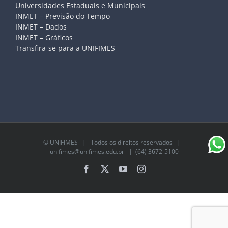
Universidades Estaduais e Municipais
INMET – Previsão do Tempo
INMET – Dados
INMET – Gráficos
Transfira-se para a UNIFIMES
©
UNIFIMES
| Todos os direitos reservados |
unifimes@unifimes.edu.br
| (64) 3672-5100
Facebook
X
YouTube
Instagram