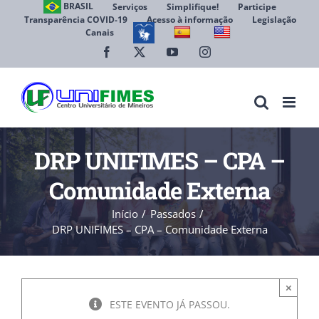
Ir
BRASIL
Serviços
Simplifique!
Participe
Transparência COVID-19
Acesso à informação
Legislação
para
Canais
Abrir 
o
conteúdo
Facebook
X
YouTube
Instagram
DRP UNIFIMES – CPA –
Comunidade Externa
Início
Passados
DRP UNIFIMES – CPA – Comunidade Externa
×
ESTE EVENTO JÁ PASSOU.