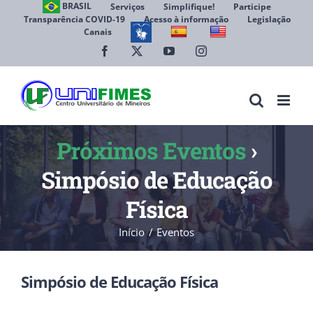
Ir
BRASIL
Serviços
Simplifique!
Participe
Transparência COVID-19
Acesso à informação
Legislação
para
Canais
Abrir 
o
conteúdo
Facebook
X
YouTube
Instagram
Próximos Eventos
›
Simpósio de Educação
Física
Início
Eventos
Simpósio de Educação Física