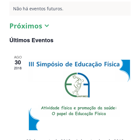
Não há eventos futuros.
Próximos
Selecione
a
Últimos Eventos
data.
AGO
30
2018