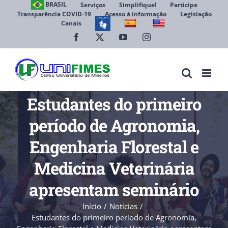
Ir
BRASIL
Serviços
Simplifique!
Participe
Transparência COVID-19
Acesso à informação
Legislação
para
Canais
Abrir 
o
conteúdo
Facebook
X
YouTube
Instagram
Estudantes do primeiro
período de Agronomia,
Engenharia Florestal e
Medicina Veterinária
apresentam seminário
Início
Notícias
Estudantes do primeiro período de Agronomia,