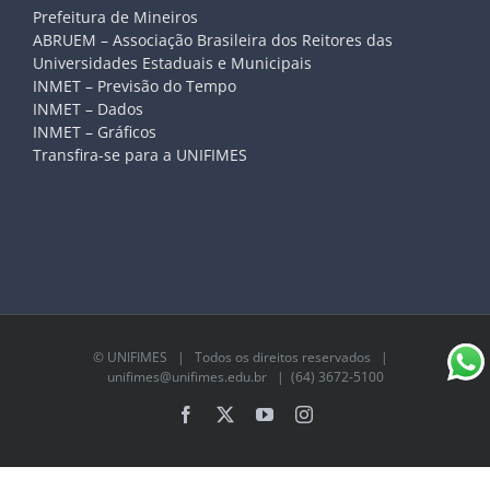
Prefeitura de Mineiros
ABRUEM – Associação Brasileira dos Reitores das
Universidades Estaduais e Municipais
INMET – Previsão do Tempo
INMET – Dados
INMET – Gráficos
Transfira-se para a UNIFIMES
©
UNIFIMES
| Todos os direitos reservados |
unifimes@unifimes.edu.br
| (64) 3672-5100
Facebook
X
YouTube
Instagram