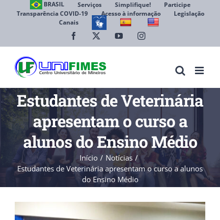
Ir
BRASIL
Serviços
Simplifique!
Participe
Transparência COVID-19
Acesso à informação
Legislação
para
Canais
Abrir 
o
conteúdo
Facebook
X
YouTube
Instagram
Estudantes de Veterinária
apresentam o curso a
alunos do Ensino Médio
Início
Notícias
Estudantes de Veterinária apresentam o curso a alunos
do Ensino Médio
View
Larger