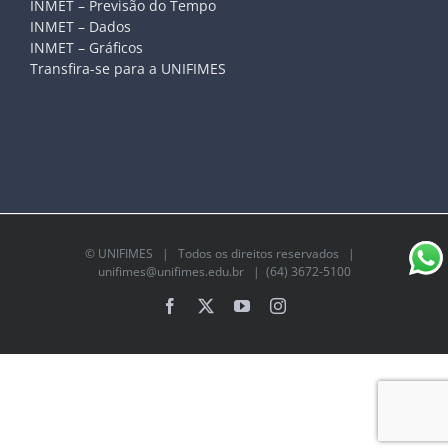
INMET – Previsão do Tempo
INMET – Dados
INMET – Gráficos
Transfira-se para a UNIFIMES
©
UNIFIMES
| Todos os direitos reservados |
unifimes@unifimes.edu.br
| (64) 3672-5100
Facebook
X
YouTube
Instagram