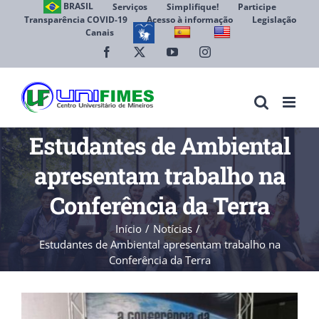
Ir
BRASIL
Serviços
Simplifique!
Participe
Transparência COVID-19
Acesso à informação
Legislação
para
Canais
Abrir 
o
conteúdo
Facebook
X
YouTube
Instagram
Estudantes de Ambiental
apresentam trabalho na
Conferência da Terra
Início
Notícias
Estudantes de Ambiental apresentam trabalho na
Conferência da Terra
View
Larger