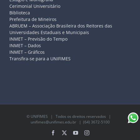
Cerimonial Universitário
Biblioteca
Prefeitura de Mineiros
ABRUEM – Associação Brasileira dos Reitores das
Universidades Estaduais e Municipais
INMET – Previsão do Tempo
INMET – Dados
INMET – Gráficos
Transfira-se para a UNIFIMES
©
UNIFIMES
| Todos os direitos reservados |
unifimes@unifimes.edu.br
| (64) 3672-5100
Facebook
X
YouTube
Instagram