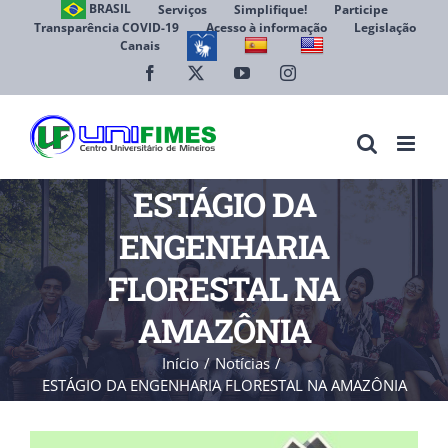
Ir
BRASIL
Serviços
Simplifique!
Participe
Transparência COVID-19
Acesso à informação
Legislação
para
Canais
Abrir 
o
conteúdo
Facebook
X
YouTube
Instagram
ESTÁGIO DA
ENGENHARIA
FLORESTAL NA
AMAZÔNIA
Início
Notícias
ESTÁGIO DA ENGENHARIA FLORESTAL NA AMAZÔNIA
View