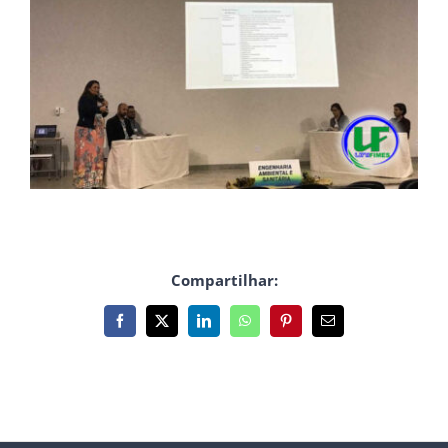
Compartilhar:
Facebook
X
LinkedIn
WhatsApp
Pinterest
E-
mail