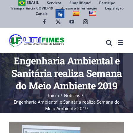
Ir
BRASIL
Serviços
Simplifique!
Participe
Transparência COVID-19
Acesso à informação
Legislação
para
Canais
Abrir 
o
conteúdo
Facebook
X
YouTube
Instagram
Engenharia Ambiental e
Sanitária realiza Semana
do Meio Ambiente 2019
Início
Notícias
Engenharia Ambiental e Sanitária realiza Semana do
Meio Ambiente 2019
View
Larger