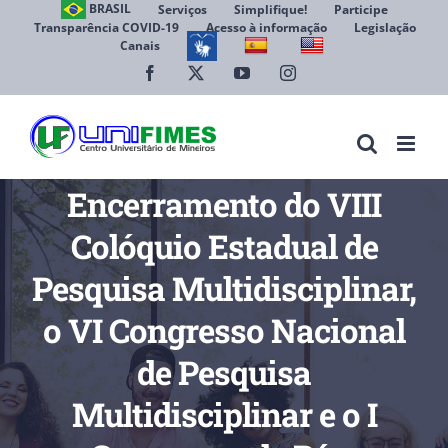
Ir
BRASIL
Serviços
Simplifique!
Participe
Transparência COVID-19
Acesso à informação
Legislação
para
Canais
Abrir 
o
conteúdo
Facebook
X
YouTube
Instagram
Encerramento do VIII
Colóquio Estadual de
Pesquisa Multidisciplinar,
o VI Congresso Nacional
de Pesquisa
Multidisciplinar e o I