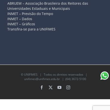
ABRUEM – Associação Brasileira dos Reitores das
Universidades Estaduais e Municipais
INMET – Previsão do Tempo
INMET – Dados
INMET – Gráficos
Transfira-se para a UNIFIMES
©
UNIFIMES
| Todos os direitos reservados |
unifimes@unifimes.edu.br
| (64) 3672-5100
Facebook
X
YouTube
Instagram