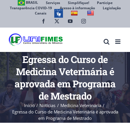
Ir
BRASIL
Serviços
Simplifique!
Participe
Transparência COVID-19
Acesso à informação
Legislação
para
Canais
Abrir 
o
conteúdo
Facebook
X
YouTube
Instagram
Egressa do Curso de
Medicina Veterinária é
aprovada em Programa
de Mestrado
Início
Notícias
Medicina Veterinária
Egressa do Curso de Medicina Veterinária é aprovada
em Programa de Mestrado