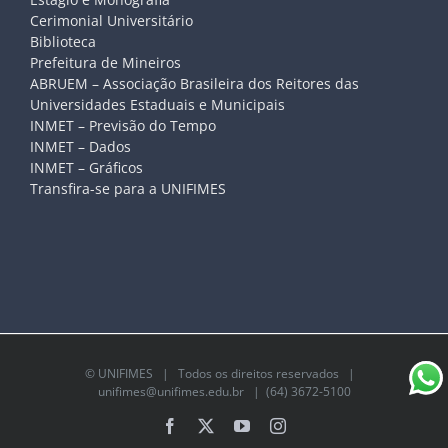
Cerimonial Universitário
Biblioteca
Prefeitura de Mineiros
ABRUEM – Associação Brasileira dos Reitores das
Universidades Estaduais e Municipais
INMET – Previsão do Tempo
INMET – Dados
INMET – Gráficos
Transfira-se para a UNIFIMES
©
UNIFIMES
| Todos os direitos reservados |
unifimes@unifimes.edu.br
| (64) 3672-5100
Facebook
X
YouTube
Instagram