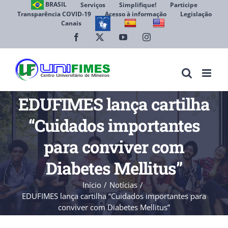
Ir
BRASIL
Serviços
Simplifique!
Participe
Transparência COVID-19
Acesso à informação
Legislação
para
Canais
Abrir 
o
conteúdo
Facebook
X
YouTube
Instagram
EDUFIMES lança cartilha
“Cuidados importantes
para conviver com
Diabetes Mellitus”
Início
Notícias
EDUFIMES lança cartilha “Cuidados importantes para
conviver com Diabetes Mellitus”