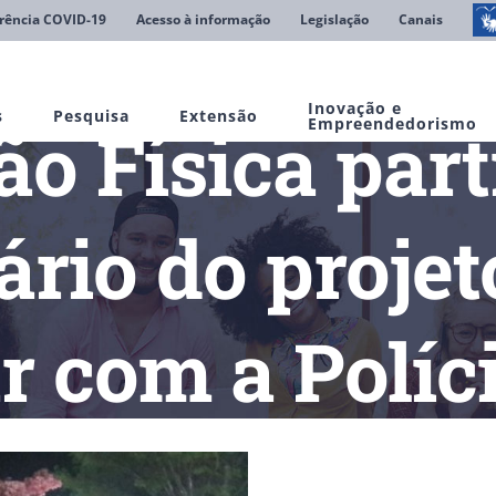
rência COVID-19
Acesso à informação
Legislação
Canais
Inovação e
s
Pesquisa
Extensão
o Física part
Empreendedorismo
ário do proje
 com a Políci
ucação Física participa de aniversário do projeto Venha caminhar 