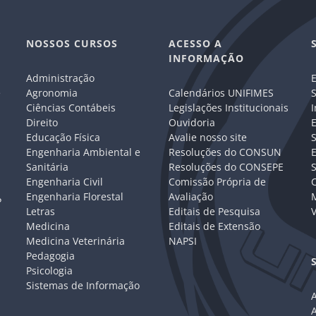
NOSSOS CURSOS
ACESSO A
INFORMAÇÃO
Administração
E
e
Agronomia
Calendários UNIFIMES
S
Ciências Contábeis
Legislações Institucionais
I
Direito
Ouvidoria
E
Educação Física
Avalie nosso site
S
Engenharia Ambiental e
Resoluções do CONSUN
Sanitária
Resoluções do CONSEPE
Engenharia Civil
Comissão Própria de
C
Engenharia Florestal
Avaliação
P
Letras
Editais de Pesquisa
V
Medicina
Editais de Extensão
Medicina Veterinária
NAPSI
Pedagogia
Psicologia
Sistemas de Informação
A