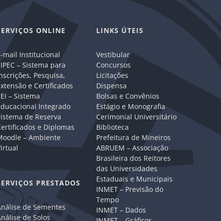
SERVIÇOS ONLINE
LINKS ÚTEIS
-mail Institucional
Vestibular
IPEC – Sistema para
Concursos
nscrições, Pesquisa,
Licitações
xtensão e Certificados
Dispensa
EI – Sistema
Bolsas e Convênios
Educacional Integrado
Estágio e Monografia
Sistema de Reserva
Cerimonial Universitário
ertificados e Diplomas
Biblioteca
Moodle – Ambiente
Prefeitura de Mineiros
irtual
ABRUEM – Associação
Brasileira dos Reitores
das Universidades
Estaduais e Municipais
SERVIÇOS PRESTADOS
INMET – Previsão do
Tempo
Análise de Sementes
INMET – Dados
nálise de Solos
INMET – Gráficos