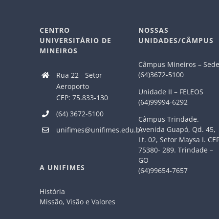
CENTRO
NOSSAS
UNIVERSITÁRIO DE
UNIDADES/CÂMPUS
MINEIROS
Câmpus Mineiros – Sed
(64)3672-5100
Rua 22 - Setor
Aeroporto
Unidade II – FELEOS
CEP: 75.833-130
(64)99994-6292
(64) 3672-5100
Câmpus Trindade.
Avenida Guapó, Qd. 45,
unifimes@unifimes.edu.br
Lt. 02, Setor Maysa I. CE
75380- 289. Trindade –
GO
A UNIFIMES
(64)99654-7657
História
Missão, Visão e Valores