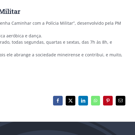
Militar
Venha Caminhar com a Polícia Militar”, desenvolvido pela PM
ica aeróbica e dança.
rado, todas segundas, quartas e sextas, das 7h às 8h, e
ois ele abrange a sociedade mineirense e contribui, e muito,
Facebook
X
LinkedIn
WhatsApp
Pinterest
E-
mail