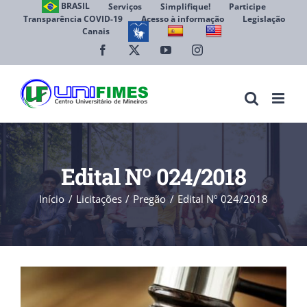
Ir
BRASIL
Serviços
Simplifique!
Participe
Transparência COVID-19
Acesso à informação
Legislação
para
Canais
Abrir 
o
conteúdo
Facebook
X
YouTube
Instagram
Edital Nº 024/2018
Início
Licitações
Pregão
Edital Nº 024/2018
View
Larger
Image