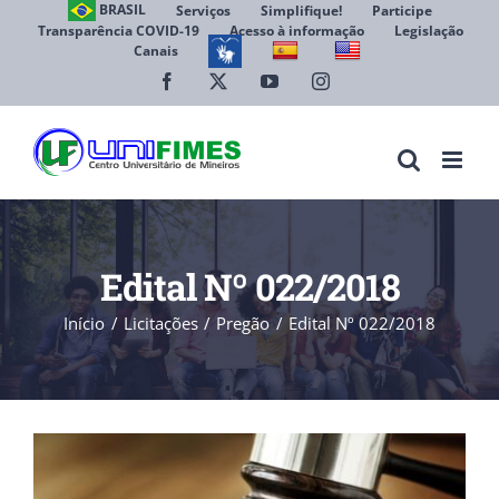
Ir
BRASIL
Serviços
Simplifique!
Participe
Transparência COVID-19
Acesso à informação
Legislação
para
Canais
Abrir 
o
conteúdo
Facebook
X
YouTube
Instagram
Edital Nº 022/2018
Início
Licitações
Pregão
Edital Nº 022/2018
View
Larger
Image