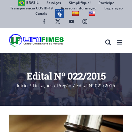
Ir
BRASIL
Serviços
Simplifique!
Participe
Transparência COVID-19
Acesso à informação
Legislação
para
Canais
Abrir 
o
conteúdo
Facebook
X
YouTube
Instagram
Edital Nº 022/2015
Início
Licitações
Pregão
Edital Nº 022/2015
View
Larger
Image