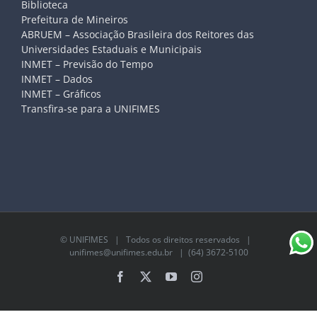
Biblioteca
Prefeitura de Mineiros
ABRUEM – Associação Brasileira dos Reitores das
Universidades Estaduais e Municipais
INMET – Previsão do Tempo
INMET – Dados
INMET – Gráficos
Transfira-se para a UNIFIMES
©
UNIFIMES
| Todos os direitos reservados |
unifimes@unifimes.edu.br
| (64) 3672-5100
Facebook
X
YouTube
Instagram