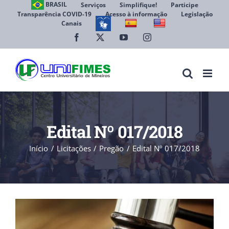
Ir
BRASIL
Serviços
Simplifique!
Participe
Transparência COVID-19
Acesso à informação
Legislação
para
Canais
Abrir 
o
conteúdo
Facebook
X
YouTube
Instagram
Edital Nº 017/2018
Início
Licitações
Pregão
Edital Nº 017/2018
View
Larger
Image