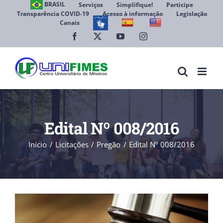
Ir
BRASIL
Serviços
Simplifique!
Participe
Transparência COVID-19
Acesso à informação
Legislação
para
Canais
Abrir 
o
conteúdo
Facebook
X
YouTube
Instagram
Edital Nº 008/2016
Início
Licitações
Pregão
Edital Nº 008/2016
View
Larger
Image