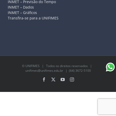
INMET – Previsão do Tempo
INMET – Dados
INMET – Gráficos
Transfira-se para a UNIFIMES
©
UNIFIMES
| Todos os direitos reservados |
unifimes@unifimes.edu.br
| (64) 3672-5100
Facebook
X
YouTube
Instagram