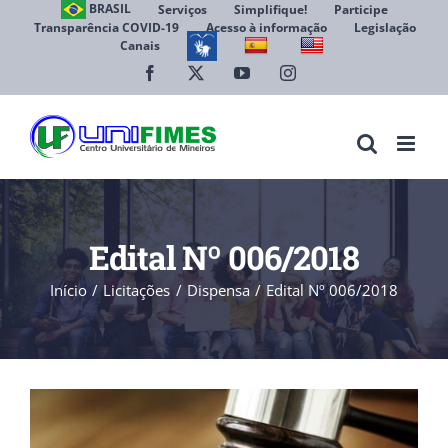
Ir
BRASIL
Serviços
Simplifique!
Participe
Transparência COVID-19
Acesso à informação
Legislação
para
Canais
Abrir 
o
conteúdo
Facebook
X
YouTube
Instagram
Edital Nº 006/2018
Início
Licitações
Dispensa
Edital Nº 006/2018
View
Larger
Image