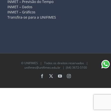
INMET – Previsão do Tempo
INMET – Dados
INMET – Gráficos
Transfira-se para a UNIFIMES
©
UNIFIMES
| Todos os direitos reservados |
unifimes@unifimes.edu.br
| (64) 3672-5100
Facebook
X
YouTube
Instagram