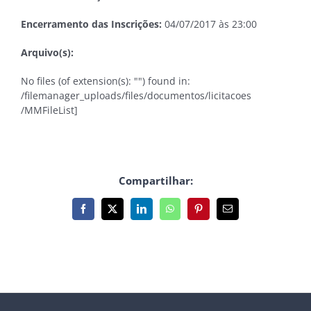
Encerramento das Inscrições:
04/07/2017 às 23:00
Arquivo(s):
No files (of extension(s): "") found in:
/filemanager_uploads/files/documentos/licitacoes
/MMFileList]
Compartilhar:
Facebook
X
LinkedIn
WhatsApp
Pinterest
E-
mail