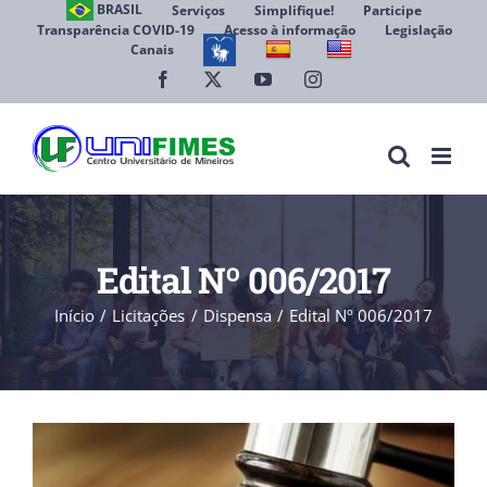
Ir
BRASIL
Serviços
Simplifique!
Participe
Transparência COVID-19
Acesso à informação
Legislação
para
Canais
Abrir 
o
conteúdo
Facebook
X
YouTube
Instagram
Edital Nº 006/2017
Início
Licitações
Dispensa
Edital Nº 006/2017
View
Larger
Image