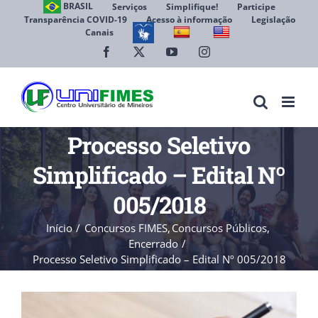
Ir
BRASIL
Serviços
Simplifique!
Participe
Transparência COVID-19
Acesso à informação
Legislação
para
Canais
Abrir 
o
conteúdo
Facebook
X
YouTube
Instagram
Processo Seletivo
Simplificado – Edital Nº
005/2018
Início
Concursos FIMES
Concursos Públicos
Encerrado
Processo Seletivo Simplificado – Edital Nº 005/2018
View
Larger