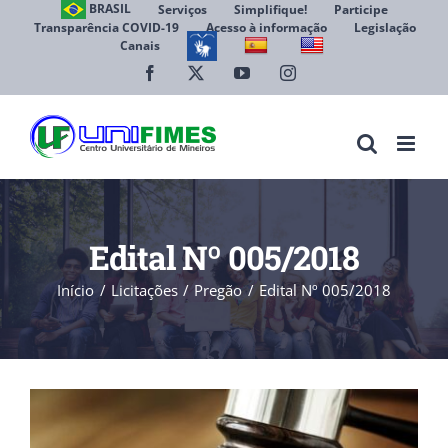
Ir
BRASIL
Serviços
Simplifique!
Participe
Transparência COVID-19
Acesso à informação
Legislação
para
Canais
Abrir 
o
conteúdo
Facebook
X
YouTube
Instagram
Edital Nº 005/2018
Início
Licitações
Pregão
Edital Nº 005/2018
View
Larger
Image