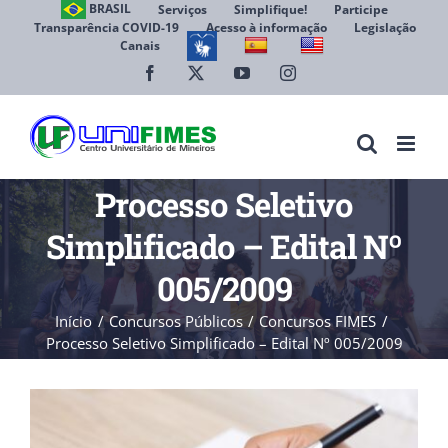
Ir
BRASIL
Serviços
Simplifique!
Participe
Transparência COVID-19
Acesso à informação
Legislação
para
Canais
Abrir 
o
conteúdo
Facebook
X
YouTube
Instagram
Processo Seletivo
Simplificado – Edital Nº
005/2009
Início
Concursos Públicos
Concursos FIMES
Processo Seletivo Simplificado – Edital Nº 005/2009
View
Larger
Image