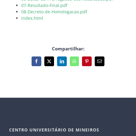
07-Resultado-Final.pdf
08-Decreto-de-Homologacao.pdf
index.html
Compartilhar:
Facebook
X
LinkedIn
WhatsApp
Pinterest
E-
mail
CENTRO UNIVERSITÁRIO DE MINEIROS