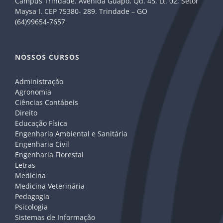
Câmpus Trindade. Avenida Guapó, Qd. 45, Lt. 02, Setor
Maysa I. CEP 75380- 289. Trindade – GO
(64)99654-7657
NOSSOS CURSOS
Administração
Agronomia
Ciências Contábeis
Direito
Educação Física
Engenharia Ambiental e Sanitária
Engenharia Civil
Engenharia Florestal
Letras
Medicina
Medicina Veterinária
Pedagogia
Psicologia
Sistemas de Informação