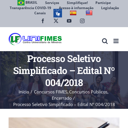
Ir
BRASIL
Serviços
Simplifique!
Participe
Transparência COVID-19
Acesso à informação
Legislação
para
Canais
Abrir 
o
conteúdo
Facebook
X
YouTube
Instagram
Processo Seletivo
Simplificado – Edital Nº
004/2018
Início
Concursos FIMES
Concursos Públicos
Encerrado
Processo Seletivo Simplificado – Edital Nº 004/2018
View
Larger