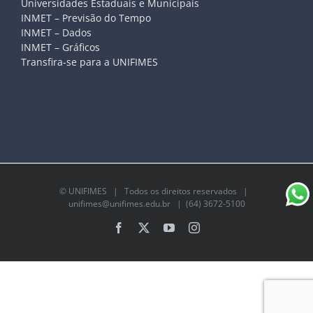
Universidades Estaduais e Municipais
INMET – Previsão do Tempo
INMET – Dados
INMET – Gráficos
Transfira-se para a UNIFIMES
©
UNIFIMES
| Todos os direitos reservados |
unifimes@unifimes.edu.br
| (64) 3672-5100
Facebook
X
YouTube
Instagram