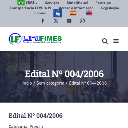
Ir
BRASIL
Serviços
Simplifique!
Participe
Transparência COVID-19
Acesso à informação
Legislação
para
Canais
Abrir 
o
conteúdo
Facebook
X
YouTube
Instagram
Edital Nº 004/2006
Início
Sem categoria
Edital Nº 004/2006
Edital Nº 004/2006
Categoria:
Pregão