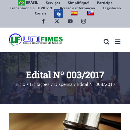
Ir
BRASIL
Serviços
Simplifique!
Participe
Transparência COVID-19
Acesso à informação
Legislação
para
Canais
Abrir 
o
conteúdo
Facebook
X
YouTube
Instagram
Edital Nº 003/2017
Início
Licitações
Dispensa
Edital Nº 003/2017
View
Larger
Image