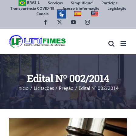
Ir
BRASIL
Serviços
Simplifique!
Participe
Transparência COVID-19
Acesso à informação
Legislação
para
Canais
Abrir 
o
conteúdo
Facebook
X
YouTube
Instagram
Edital Nº 002/2014
Início
Licitações
Pregão
Edital Nº 002/2014
View
Larger
Image