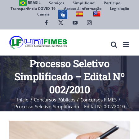
Ir
BRASIL
Serviços
Simplifique!
Participe
Transparência COVID-19
Acesso à informação
Legislação
para
Canais
Abrir 
o
conteúdo
Facebook
X
YouTube
Instagram
Processo Seletivo
Simplificado – Edital Nº
002/2010
Início
Concursos Públicos
Concursos FIMES
Processo Seletivo Simplificado – Edital Nº 002/2010
View
Larger
Image