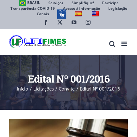
Ir
BRASIL
Serviços
Simplifique!
Participe
Transparência COVID-19
Acesso à informação
Legislação
para
Canais
Abrir 
o
conteúdo
Facebook
X
YouTube
Instagram
Edital Nº 001/2016
Início
Licitações
Convite
Edital Nº 001/2016
View
Larger
Image