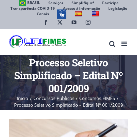
Ir
BRASIL
Serviços
Simplifique!
Participe
Transparência COVID-19
Acesso à informação
Legislação
para
Canais
Abrir 
o
conteúdo
Facebook
X
YouTube
Instagram
Processo Seletivo
Simplificado – Edital Nº
001/2009
Início
Concursos Públicos
Concursos FIMES
Processo Seletivo Simplificado – Edital Nº 001/2009
View
Larger
Image