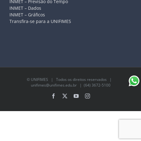
INMET – Previsão do Tempo
INMET – Dados
INMET – Gráficos
Transfira-se para a UNIFIMES
©
UNIFIMES
| Todos os direitos reservados |
unifimes@unifimes.edu.br
| (64) 3672-5100
Facebook
X
YouTube
Instagram