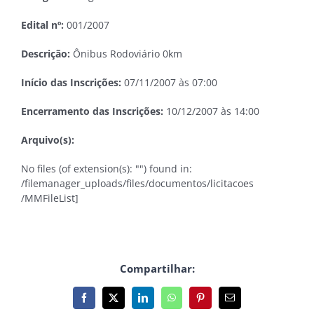
Edital nº:
001/2007
Descrição:
Ônibus Rodoviário 0km
Início das Inscrições:
07/11/2007 às 07:00
Encerramento das Inscrições:
10/12/2007 às 14:00
Arquivo(s):
No files (of extension(s): "") found in:
/filemanager_uploads/files/documentos/licitacoes
/MMFileList]
Compartilhar:
Facebook
X
LinkedIn
WhatsApp
Pinterest
E-
mail