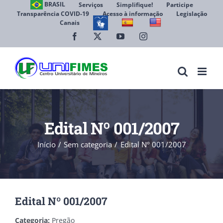
Ir
BRASIL
Serviços
Simplifique!
Participe
Transparência COVID-19
Acesso à informação
Legislação
para
Canais
Abrir 
o
conteúdo
Facebook
X
YouTube
Instagram
Edital Nº 001/2007
Início
Sem categoria
Edital Nº 001/2007
Edital Nº 001/2007
Categoria:
Pregão