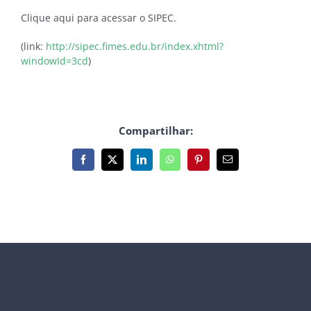
Clique aqui para acessar o SIPEC.
(link:
http://sipec.fimes.edu.br/index.xhtml?
windowId=3cd
)
Compartilhar:
Facebook
X
LinkedIn
WhatsApp
Pinterest
E-
mail