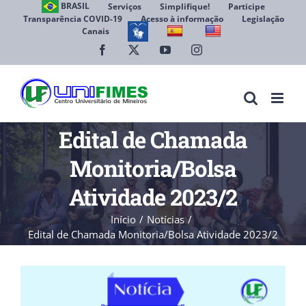
Ir
BRASIL
Serviços
Simplifique!
Participe
Transparência COVID-19
Acesso à informação
Legislação
para
Canais
Abrir 
o
conteúdo
Facebook
X
YouTube
Instagram
Edital de Chamada
Monitoria/Bolsa
Atividade 2023/2
Início
Notícias
Edital de Chamada Monitoria/Bolsa Atividade 2023/2
View
Larger
Image