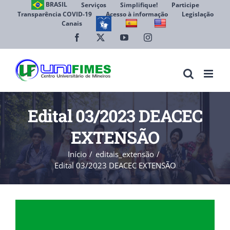
Ir
BRASIL
Serviços
Simplifique!
Participe
Transparência COVID-19
Acesso à informação
Legislação
para
Canais
Abrir 
o
conteúdo
Facebook
X
YouTube
Instagram
Edital 03/2023 DEACEC
EXTENSÃO
Início
editais_extensão
Edital 03/2023 DEACEC EXTENSÃO
View
Larger
Image