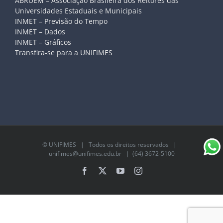
ABRUEM – Associação Brasileira dos Reitores das
Universidades Estaduais e Municipais
INMET – Previsão do Tempo
INMET – Dados
INMET – Gráficos
Transfira-se para a UNIFIMES
©
UNIFIMES
| Todos os direitos reservados |
unifimes@unifimes.edu.br
| (64) 3672-5100
Facebook
X
YouTube
Instagram