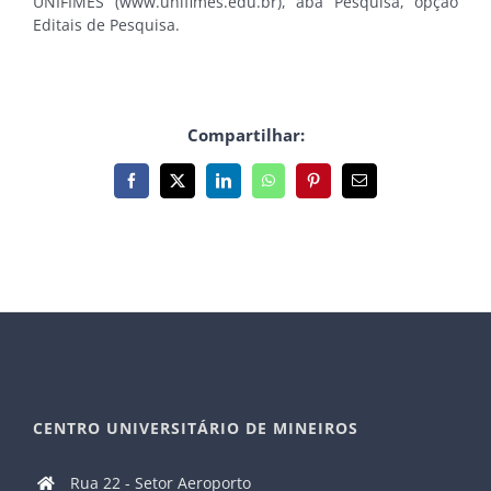
UNIFIMES (www.unifimes.edu.br), aba Pesquisa, opção
Editais de Pesquisa.
Compartilhar:
Facebook
X
LinkedIn
WhatsApp
Pinterest
E-
mail
CENTRO UNIVERSITÁRIO DE MINEIROS
Rua 22 - Setor Aeroporto