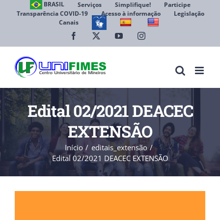
Ir
BRASIL
Serviços
Simplifique!
Participe
Transparência COVID-19
Acesso à informação
Legislação
para
Canais
Abrir 
o
conteúdo
Facebook
X
YouTube
Instagram
Edital 02/2021 DEACEC
EXTENSÃO
Início
editais_extensão
Edital 02/2021 DEACEC EXTENSÃO
View
Larger
Image